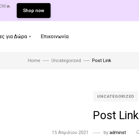
NOW🔥
Shop now
ες για Δώρα
Επικοινωνία
Home
Uncategorized
Post Link
UNCATEGORIZED
Post Link
15 Απριλίου 2021
by
adminst