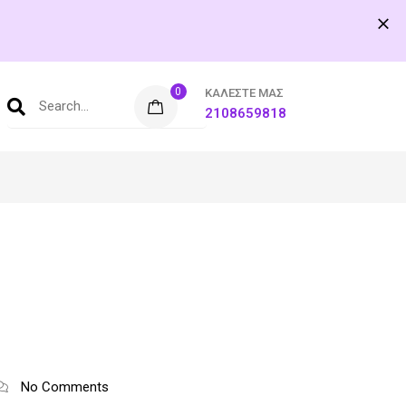
0
ΚΑΛΈΣΤΕ ΜΑΣ
2108659818
No Comments