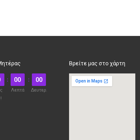
 Μητέρας
Βρείτε μας στο χάρτη
0
00
00
ς
Λεπτά
Δευτερ.
!