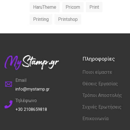
HaruTheme
Pricom
Print
Printing
Printshop
Πληροφορίες
Ποιοι είμαστε
Email
Θέσεις Εργασίας
info@mystamp.gr
Τρόποι Αποστολής
Τηλέφωνο
Συχνές Ερωτήσεις
+30 2108659818
Επικοινωνία