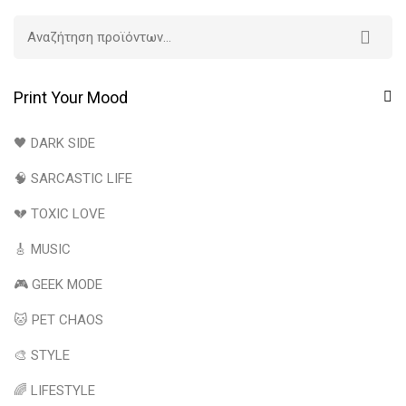
Print Your Mood
🖤 DARK SIDE
🧠 SARCASTIC LIFE
💔 TOXIC LOVE
🎸 MUSIC
🎮 GEEK MODE
🐱 PET CHAOS
🎨 STYLE
🌈 LIFESTYLE