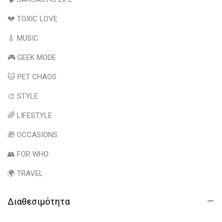
💔 TOXIC LOVE
🎸 MUSIC
🎮 GEEK MODE
🐱 PET CHAOS
🎨 STYLE
🌈 LIFESTYLE
🎁 OCCASIONS
👥 FOR WHO
🌍 TRAVEL
Διαθεσιμότητα