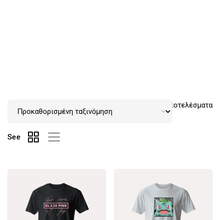
Βλέπετε 1–12 από 22 αποτελέσματα
See