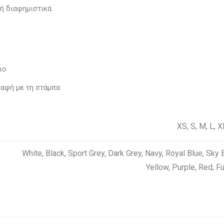
ή διαφημιστικά.
ιο
παφή με τη στάμπα
XS, S, M, L, 
White
,
Black
,
Sport Grey
,
Dark Grey
,
Navy
,
Royal Blue
,
Sky 
Yellow
,
Purple
,
Red
,
Fu