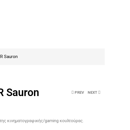
OTR Sauron
TR Sauron
PREV
NEXT
 της κινηματογραφικής/gaming κουλτούρας.