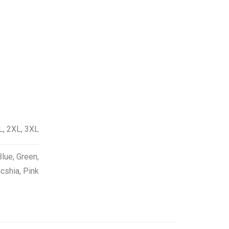
XL, 2XL, 3XL
Blue
,
Green
,
cshia
,
Pink