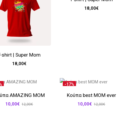
18,00
€
-shirt | Super Mom
18,00
€
%
-17%
ύπα AMAZING MOM
Κούπα best MOM ever
10,00
€
10,00
€
12,00
€
12,00
€