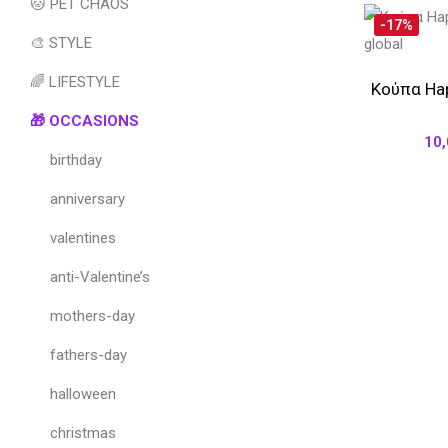
🐱 PET CHAOS
-17%
🎨 STYLE
🌈 LIFESTYLE
Κούπα Hap
🎁 OCCASIONS
10
birthday
anniversary
valentines
anti-Valentine’s
mothers-day
fathers-day
halloween
christmas