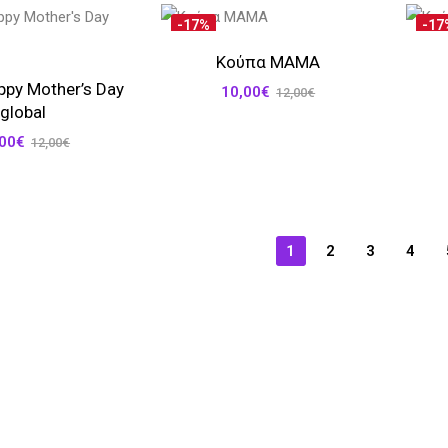
-17%
-17
Κούπα MAMA
py Mother’s Day
10,00
€
12,00
€
global
,00
€
12,00
€
1
2
3
4