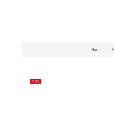
Home
P
Click to enlarge
-17%