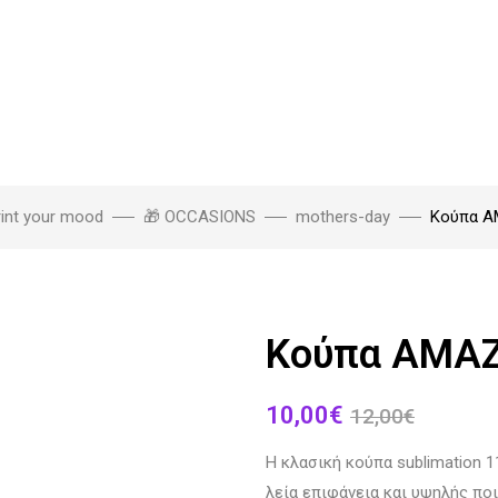
rint your mood
🎁 OCCASIONS
mothers-day
Κούπα 
Κούπα AMA
10,00
€
12,00
€
Η κλασική κούπα sublimation 1
λεία επιφάνεια και υψηλής π