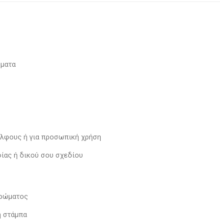
ώματα
δέλφους ή για προσωπική χρήση
ίας ή δικού σου σχεδίου
χρώματος
η στάμπα