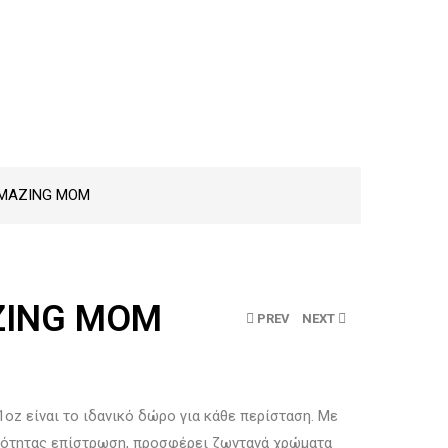
AMAZING MOM
ZING MOM
PREV
NEXT
1oz είναι το ιδανικό δώρο για κάθε περίσταση. Με
οιότητας επίστρωση, προσφέρει ζωντανά χρώματα