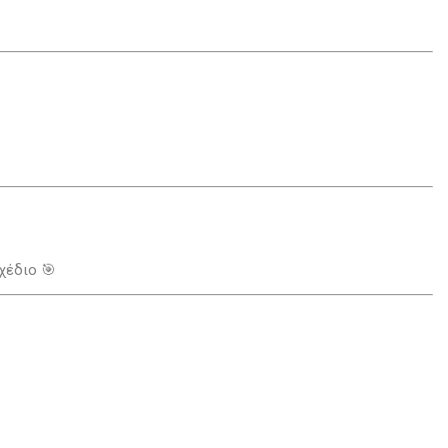
χέδιο 🎯