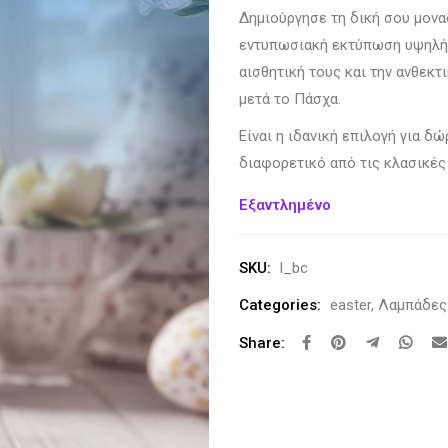
Δημιούργησε τη δική σου μον
εντυπωσιακή εκτύπωση υψηλής
αισθητική τους και την ανθεκ
μετά το Πάσχα.
Είναι η ιδανική επιλογή για δ
διαφορετικό από τις κλασικές
Εξαντλημένο
SKU:
l_bc
Categories:
easter
,
Λαμπάδες
Share: