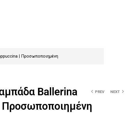
appuccina | Προσωποποιημένη
αμπάδα Ballerina
PREV
NEXT
| Προσωποποιημένη