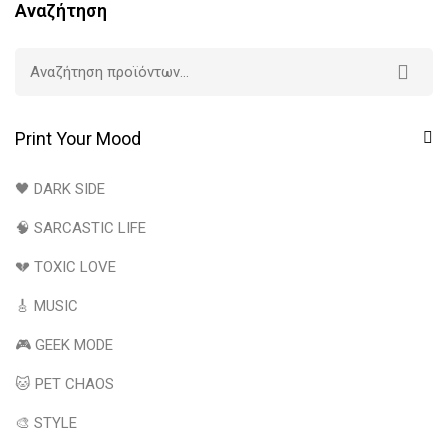
Αναζήτηση
Print Your Mood
🖤 DARK SIDE
🧠 SARCASTIC LIFE
💔 TOXIC LOVE
🎸 MUSIC
🎮 GEEK MODE
🐱 PET CHAOS
🎨 STYLE