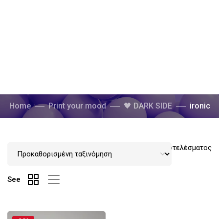
Home
Print your mood
🖤 DARK SIDE
ironic
Εμφάνιση του μοναδικού αποτελέσματος
See