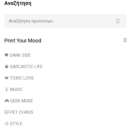
Αναζήτηση
Print Your Mood
🖤 DARK SIDE
🧠 SARCASTIC LIFE
💔 TOXIC LOVE
🎸 MUSIC
🎮 GEEK MODE
🐱 PET CHAOS
🎨 STYLE