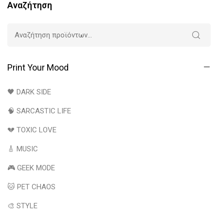
Αναζήτηση
Print Your Mood
🖤 DARK SIDE
🧠 SARCASTIC LIFE
💔 TOXIC LOVE
🎸 MUSIC
🎮 GEEK MODE
🐱 PET CHAOS
🎨 STYLE