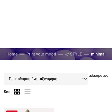
Home
Print your mood
🎨 STYLE
minimal
Εμφάνιση του μοναδικού αποτελέσματος
See