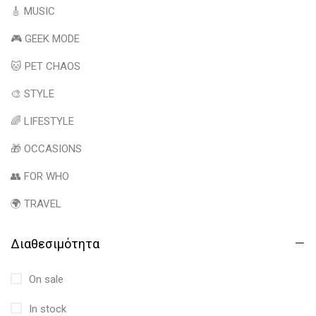
🎸 MUSIC
🎮 GEEK MODE
🐱 PET CHAOS
🎨 STYLE
🌈 LIFESTYLE
🎁 OCCASIONS
👥 FOR WHO
🌍 TRAVEL
Διαθεσιμότητα
On sale
In stock