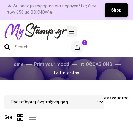
🔥 Δωρεάν μεταφορικά για παραγγελίες άνω
Shop
των 65€ με BOXNOW🔥
now
0
Home
Print your mood
🎁 OCCASIONS
fathers-day
Εμφάνιση του μοναδικού αποτελέσματος
See