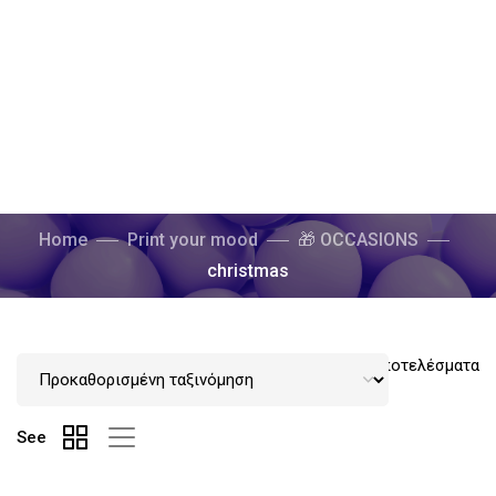
Home
Print your mood
🎁 OCCASIONS
christmas
Προβάλλονται όλα - 11 αποτελέσματα
See