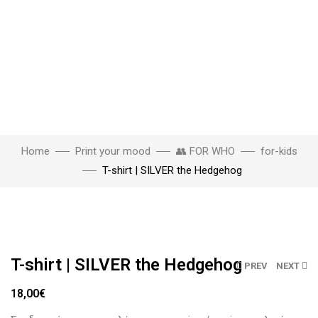
Home
Print your mood
👥 FOR WHO
for-kids
T-shirt | SILVER the Hedgehog
Click to enlarge
T-shirt | SILVER the Hedgehog
PREV
NEXT
18,00
€